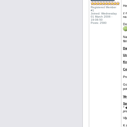
Hej
Registered Member
#1
z 
Joined: Wednesday
01 March 2006 -
na
19:08:50
Posts: 2580
Do
Na
fi
Da
Ur
Kr
Ce
Pr
Go
po
Ve
Sp
* 
pr
Vl
K 