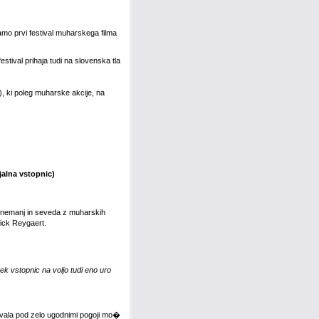
mo prvi festival muharskega filma
tival prihaja tudi na slovenska tla
D), ki poleg muharske akcije, na
jalna vstopnic)
 snemanj in seveda z muharskih
ick Reygaert.
k vstopnic na voljo tudi eno uro
tivala pod zelo ugodnimi pogoji mo�