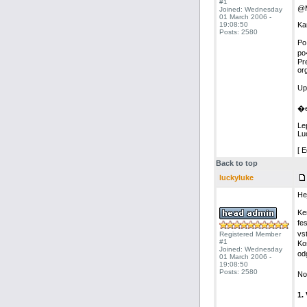
#1
@M
Joined: Wednesday
01 March 2006 -
19:08:50
Ka
Posts: 2580
Po
po
Pr
or
Up
�e
Le
Lu
[ 
Back to top
luckyluke
Hej
Ke
fes
vs
Registered Member
#1
Ko
Joined: Wednesday
od
01 March 2006 -
19:08:50
Posts: 2580
No
1.