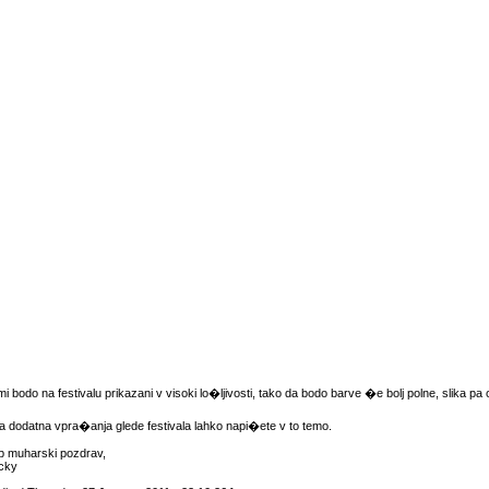
mi bodo na festivalu prikazani v visoki lo�ljivosti, tako da bodo barve �e bolj polne, slika pa 
a dodatna vpra�anja glede festivala lahko napi�ete v to temo.
p muharski pozdrav,
cky