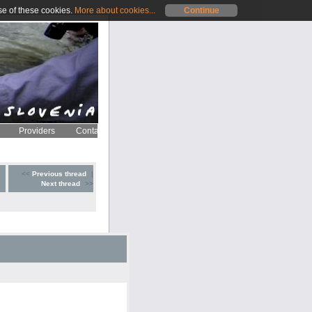
se of these cookies.
More about cookies...
Continue
Providers
Contact
<<
Previous thread
|
Next thread
>>