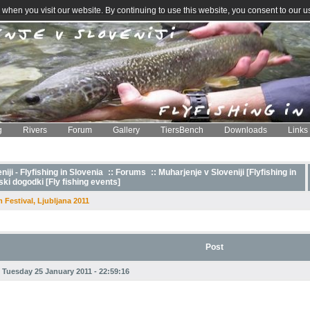
when you visit our website. By continuing to use this website, you consent to our u
g
Rivers
Forum
Gallery
TiersBench
Downloads
Links
iji - Flyfishing in Slovenia
::
Forums
:: Muharjenje v Sloveniji [Flyfishing in
ki dogodki [Fly fishing events]
 Festival, Ljubljana 2011
Post
Tuesday 25 January 2011 - 22:59:16