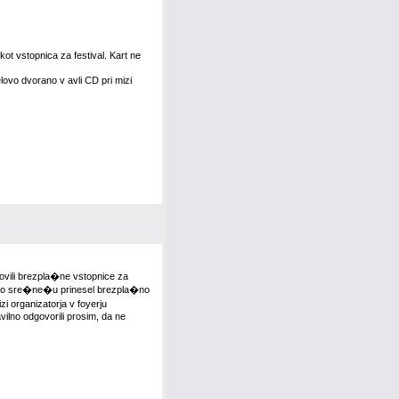
ot vstopnica za festival. Kart ne
lovo dvorano v avli CD pri mizi
ovili brezpla�ne vstopnice za
a bo sre�ne�u prinesel brezpla�no
zi organizatorja v foyerju
ilno odgovorili prosim, da ne