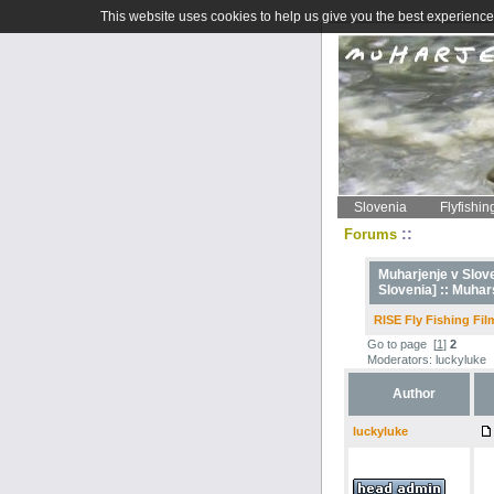
This website uses cookies to help us give you the best experience 
Slovenia
Flyfishin
::
Forums
Muharjenje v Sloven
Slovenia] ::
Muhars
RISE Fly Fishing Film
Go to page
[
1
]
2
Moderators: luckyluke
Author
luckyluke