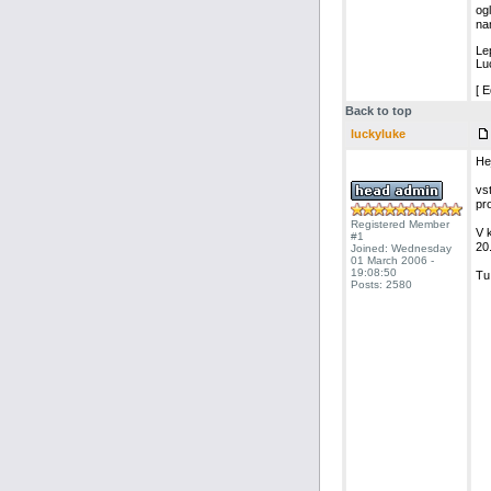
og
nam
Le
Lu
[ 
Back to top
luckyluke
Hej
vs
pr
Registered Member
V 
#1
20.
Joined: Wednesday
01 March 2006 -
19:08:50
Tu
Posts: 2580