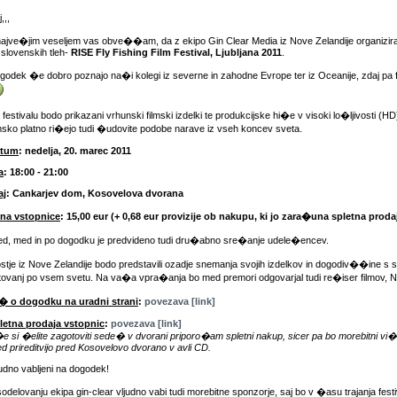
,,,
najve�jim veseljem vas obve��am, da z ekipo Gin Clear Media iz Nove Zelandije organizira
 slovenskih tleh-
RISE Fly Fishing Film Festival, Ljubljana 2011
.
godek �e dobro poznajo na�i kolegi iz severne in zahodne Evrope ter iz Oceanije, zdaj pa fes
 festivalu bodo prikazani vrhunski filmski izdelki te produkcijske hi�e v visoki lo�ljivosti (H
lmsko platno ri�ejo tudi �udovite podobe narave iz vseh koncev sveta.
tum
: nedelja, 20. marec 2011
a
: 18:00 - 21:00
aj
: Cankarjev dom, Kosovelova dvorana
na vstopnice
: 15,00 eur (+ 0,68 eur provizije ob nakupu, ki jo zara�una spletna proda
ed, med in po dogodku je predvideno tudi dru�abno sre�anje udele�encev.
stje iz Nove Zelandije bodo predstavili ozadje snemanja svojih izdelkov in dogodiv��ine s
tovanj po vsem svetu. Na va�a vpra�anja bo med premori odgovarjal tudi re�iser filmov, N
� o dogodku na uradni strani
:
povezava [link]
letna prodaja vstopnic
:
povezava [link]
�e si �elite zagotoviti sede� v dvorani priporo�am spletni nakup, sicer pa bo morebitni vi�e
ed prireditvijo pred Kosovelovo dvorano v avli CD.
judno vabljeni na dogodek!
sodelovanju ekipa gin-clear vljudno vabi tudi morebitne sponzorje, saj bo v �asu trajanja fes