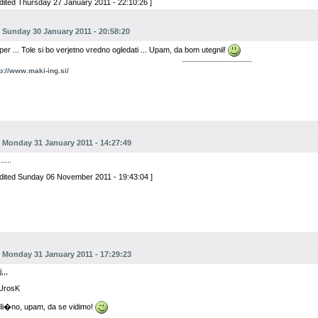
Edited Thursday 27 January 2011 - 22:10:26 ]
Sunday 30 January 2011 - 20:58:20
per ... Tole si bo verjetno vredno ogledati ... Upam, da bom utegnil!
tp://www.maki-ing.si/
Monday 31 January 2011 - 14:27:49
......
Edited Sunday 06 November 2011 - 19:43:04 ]
Monday 31 January 2011 - 17:29:23
,,,
rosK
li�no, upam, da se vidimo!