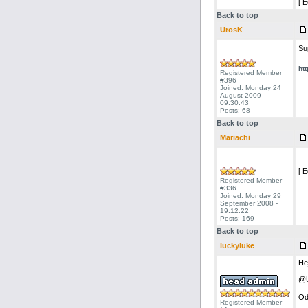
[ 
Back to top
UrosK
Su
ht
Registered Member
#396
Joined: Monday 24
August 2009 -
09:30:43
Posts: 68
Back to top
Mariachi
....
[ 
Registered Member
#336
Joined: Monday 29
September 2008 -
19:12:22
Posts: 169
Back to top
luckyluke
Hej
@U
Od
Registered Member