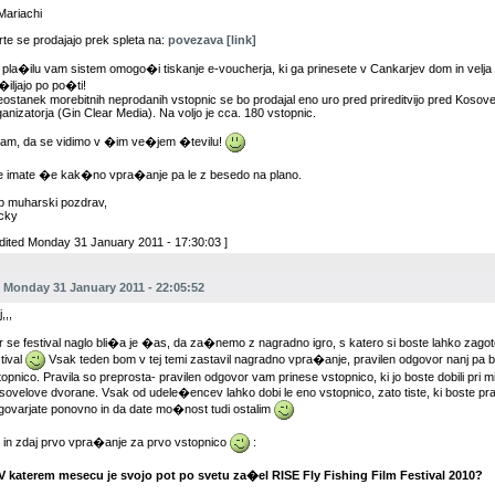
ariachi
rte se prodajajo prek spleta na:
povezava [link]
 pla�ilu vam sistem omogo�i tiskanje e-voucherja, ki ga prinesete v Cankarjev dom in velja k
�iljajo po po�ti!
eostanek morebitnih neprodanih vstopnic se bo prodajal eno uro pred prireditvijo pred Kosove
ganizatorja (Gin Clear Media). Na voljo je cca. 180 vstopnic.
am, da se vidimo v �im ve�jem �tevilu!
 imate �e kak�no vpra�anje pa le z besedo na plano.
p muharski pozdrav,
cky
Edited Monday 31 January 2011 - 17:30:03 ]
Monday 31 January 2011 - 22:05:52
,,,
r se festival naglo bli�a je �as, da za�nemo z nagradno igro, s katero si boste lahko zagot
tival
Vsak teden bom v tej temi zastavil nagradno vpra�anje, pravilen odgovor nanj p
topnico. Pravila so preprosta- pravilen odgovor vam prinese vstopnico, ki jo boste dobili pri mi
sovelove dvorane. Vsak od udele�encev lahko dobi le eno vstopnico, zato tiste, ki boste prav
govarjate ponovno in da date mo�nost tudi ostalim
 in zdaj prvo vpra�anje za prvo vstopnico
:
 V katerem mesecu je svojo pot po svetu za�el RISE Fly Fishing Film Festival 2010?