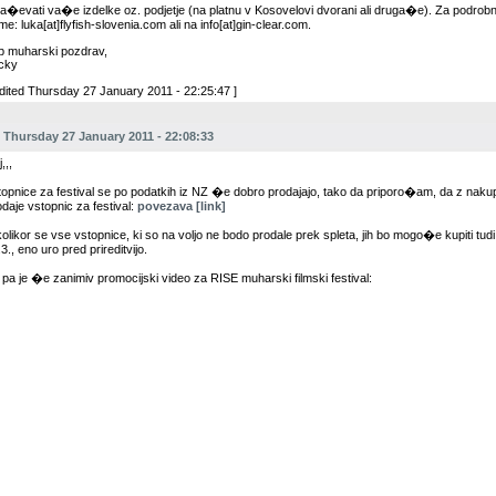
la�evati va�e izdelke oz. podjetje (na platnu v Kosovelovi dvorani ali druga�e). Za podrobn
e: luka[at]flyfish-slovenia.com ali na info[at]gin-clear.com.
p muharski pozdrav,
cky
Edited Thursday 27 January 2011 - 22:25:47 ]
Thursday 27 January 2011 - 22:08:33
,,,
topnice za festival se po podatkih iz NZ �e dobro prodajajo, tako da priporo�am, da z naku
odaje vstopnic za festival:
povezava [link]
kolikor se vse vstopnice, ki so na voljo ne bodo prodale prek spleta, jih bo mogo�e kupiti tudi 
3., eno uro pred prireditvijo.
 pa je �e zanimiv promocijski video za RISE muharski filmski festival: