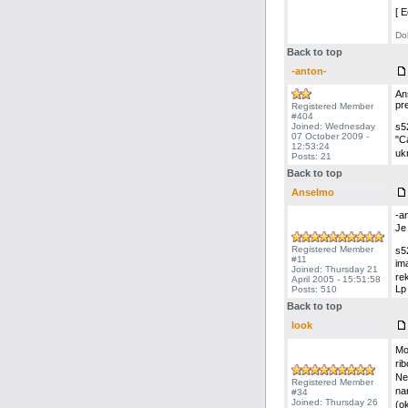
[ 
Dob
Back to top
-anton-
An
pre
Registered Member
#404
Joined: Wednesday
s52
07 October 2009 -
"C
12:53:24
uk
Posts: 21
Back to top
Anselmo
-a
Je
Registered Member
s5
#11
im
Joined: Thursday 21
re
April 2005 - 15:51:58
Lp
Posts: 510
Back to top
look
Mo
ri
Ne
Registered Member
na
#34
Joined: Thursday 26
(o