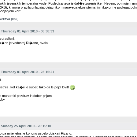
sokih jesenskih temperatur vode. Posledica tega je dalj�e zorenje iker. Nevem, po mojem mn
ZRS), ki mora pravila prilagajat dejavnikom naravega ekosistema, in nikakor ne podlegat poln
odajanjem kart.
vezava [link]
Thursday 01 April 2010 - 08:38:33
zdravljeni,
k�en je vodostaj Ri�ane, hvala.
Thursday 01 April 2010 - 23:16:21
,,,
istres, kot ka�e je super, tako da le pojdi lovit!
p muharski pozdrav in dober prijem,
cky
Sunday 25 April 2010 - 20:15:10
o pa mi je letos le koncno uspelo obiskati Rizano.