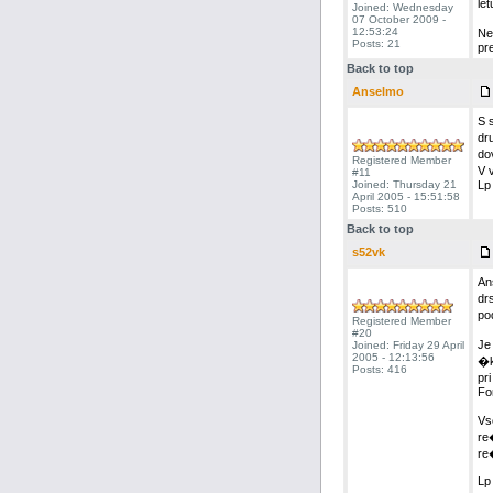
let
Joined: Wednesday
07 October 2009 -
12:53:24
Ne
Posts: 21
pr
Back to top
Anselmo
S 
dr
do
Registered Member
V v
#11
Joined: Thursday 21
Lp
April 2005 - 15:51:58
Posts: 510
Back to top
s52vk
An
dr
po
Registered Member
#20
Je
Joined: Friday 29 April
2005 - 12:13:56
�k
Posts: 416
pr
Fo
Vs
re
re
Lp