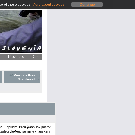
se of these cookies.
More about cookies...
Continue
Providers
Contact
<<
Previous thread
|
Next thread
>>
 s 1. aprilom. Pred�asni lov postrvi
zgledi vle�ejo se jim je v lanskem