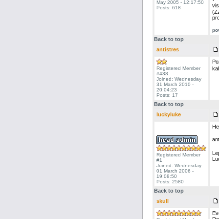
May 2005 - 12:17:50
vi
Posts: 618
(Z
pr
po
Back to top
antistres
Po
Registered Member
ka
#438
Joined: Wednesday
31 March 2010 -
20:04:23
Posts: 17
Back to top
luckyluke
Hej
ant
Le
Registered Member
Lu
#1
Joined: Wednesday
01 March 2006 -
19:08:50
Posts: 2580
Back to top
skull
Ev