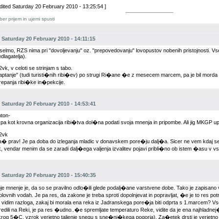
Edited Saturday 20 February 2010 - 13:25:54 ]
er prijem in ujemi spusti
Saturday 20 February 2010 - 14:11:15
selmo, RZS nima pri "dovoljevanju" oz. "prepovedovanju" lovopustov nobenih pristojnosti. V
dlagatelja).
vk, v celoti se strinjam s tabo.
aptanje" (tudi turisti�nih ribi�ev) po strugi Ri�ane �e z mesecem marcem, pa je bil morda 
repanja ribi�ke in�pekcije.
Saturday 20 February 2010 - 14:53:41
nton-
 pa kot krovna organizacija ribi�tva dol�na podati svoja mnenja in pripombe. Ali jig MKGP 
2vk
a� prav! Je pa doba do izleganja mladic v donavskem pore�ju dalj�a. Sicer ne vem kdaj se
k, vendar menim da se zaradi dalj�ega valjenja izvalitev pojavi pribli�no ob istem �asu v v
Saturday 20 February 2010 - 15:40:35
je mnenje je, da so se pravilno odlo�ili glede podalj�ane varstvene dobe. Tako je zapisano
bolovnih vodah. Je pa res, da zakone je treba sproti dopolnjevat in popravljat, �e je to res pot
 vidim razloga, zakaj bi morala ena reka iz Jadranskega pore�ja biti odprta s 1.marcem? Vsel
redili na Reki, je pa res �udno..�e spremljate temperaturo Reke, vidite da je ena najhladne
krog 5�C, vzrok verjetno taljenje snegu s sne�ni�kega pogorja). Za�etek drsti je verjet