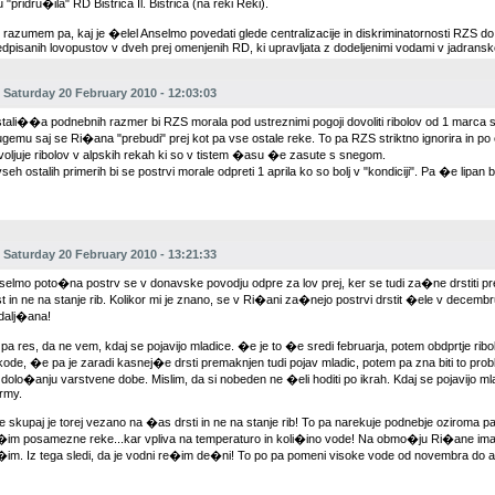
u "pridru�ila" RD Bistrica Il. Bistrica (na reki Reki).
 razumem pa, kaj je �elel Anselmo povedati glede centralizacije in diskriminatornosti RZS 
edpisanih lovopustov v dveh prej omenjenih RD, ki upravljata z dodeljenimi vodami v jadrans
Saturday 20 February 2010 - 12:03:03
stali��a podnebnih razmer bi RZS morala pod ustreznimi pogoji dovoliti ribolov od 1 marc
ugemu saj se Ri�ana "prebudi" prej kot pa vse ostale reke. To pa RZS striktno ignorira in po en
voljuje ribolov v alpskih rekah ki so v tistem �asu �e zasute s snegom.
seh ostalih primerih bi se postrvi morale odpreti 1 aprila ko so bolj v "kondiciji". Pa �e lipan
Saturday 20 February 2010 - 13:21:33
selmo poto�na postrv se v donavske povodju odpre za lov prej, ker se tudi za�ne drstiti pr
st in ne na stanje rib. Kolikor mi je znano, se v Ri�ani za�nejo postrvi drstit �ele v decemb
dalj�ana!
 pa res, da ne vem, kdaj se pojavijo mladice. �e je to �e sredi februarja, potem obdprtje ribo
ode, �e pa je zaradi kasnej�e drsti premaknjen tudi pojav mladic, potem pa zna biti to pro
i dolo�anju varstvene dobe. Mislim, da si nobeden ne �eli hoditi po ikrah. Kdaj se pojavijo mla
rmy.
e skupaj je torej vezano na �as drsti in ne na stanje rib! To pa narekuje podnebje oziroma p
�im posamezne reke...kar vpliva na temperaturo in koli�ino vode! Na obmo�ju Ri�ane im
�im. Iz tega sledi, da je vodni re�im de�ni! To po pa pomeni visoke vode od novembra do ap