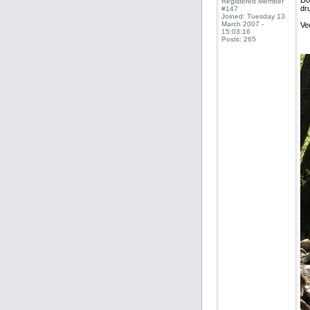
Do
Registered Member
dr
#147
Joined: Tuesday 13
March 2007 -
Ve
15:03:16
Posts: 265