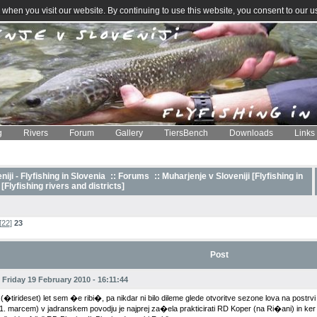
when you visit our website. By continuing to use this website, you consent to our u
g
Rivers
Forum
Gallery
TiersBench
Downloads
Links
iji - Flyfishing in Slovenia
::
Forums
:: Muharjenje v Sloveniji [Flyfishing in
 [Flyfishing rivers and districts]
[
22
]
23
Post
Friday 19 February 2010 - 16:11:44
 (�tirideset) let sem �e ribi�, pa nikdar ni bilo dileme glede otvoritve sezone lova na postrvi
 1. marcem) v jadranskem povodju je najprej za�ela prakticirati RD Koper (na Ri�ani) in ker 