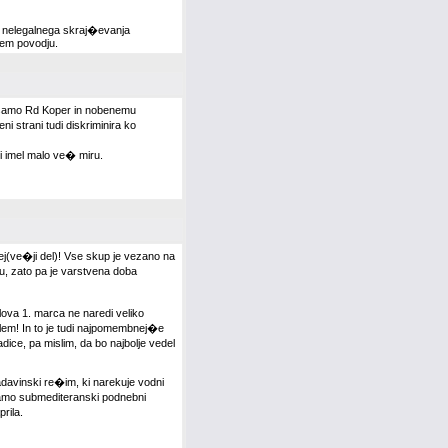
do nelegalnega skraj�evanja
kem povodju.
a samo Rd Koper in nobenemu
i strani tudi diskriminira ko
 bi imel malo ve� miru.
ej(ve�ji del)! Vse skup je vezano na
ru, zato pa je varstvena doba
lova 1. marca ne naredi veliko
blem! In to je tudi najpomembnej�e
dice, pa mislim, da bo najbolje vedel
adavinski re�im, ki narekuje vodni
amo submediteranski podnebni
rila.