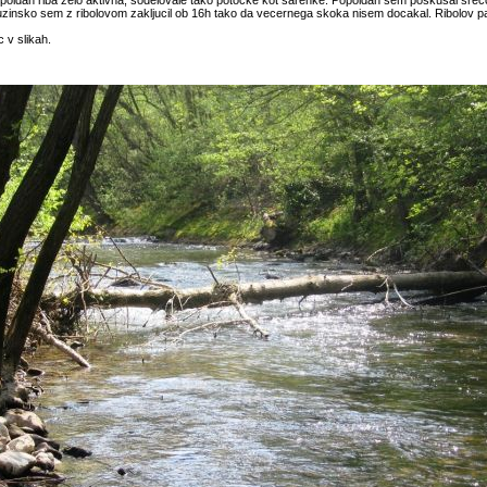
poldan riba zelo aktivna, sodelovale tako potocke kot sarenke. Popoldan sem poskusal sreco
uzinsko sem z ribolovom zakljucil ob 16h tako da vecernega skoka nisem docakal. Ribolov 
c v slikah.