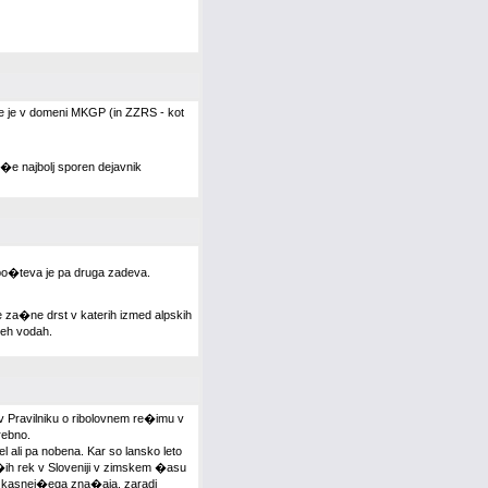
se je v domeni MKGP (in ZZRS - kot
�e najbolj sporen dejavnik
upo�teva je pa druga zadeva.
 za�ne drst v katerih izmed alpskih
seh vodah.
 v Pravilniku o ribolovnem re�imu v
rebno.
 ali pa nobena. Kar so lansko leto
j�ih rek v Sloveniji v zimskem �asu
no kasnej�ega zna�aja, zaradi