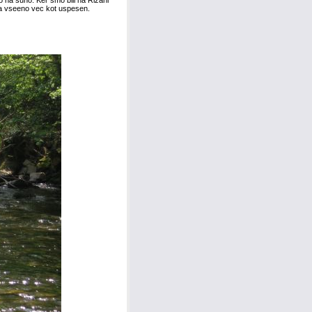
 na suho. Ker smo bili na Rizani
pa vseeno vec kot uspesen.