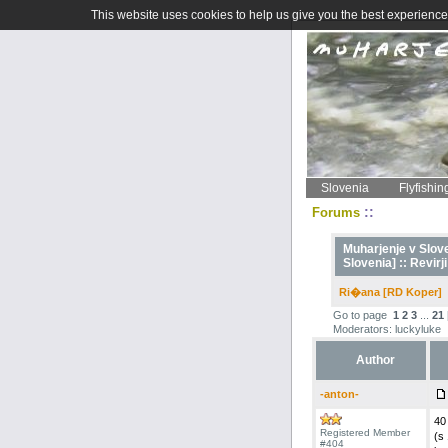
This website uses cookies to help us give you the best experience 
Slovenia
Flyfishin
::
Forums
Muharjenje v Sloven
Slovenia] ::
Revirji
Ri�ana [RD Koper]
Go to page
1
2
3
...
21
Moderators: luckyluke
Author
-anton-
40
Registered Member
(s
#404