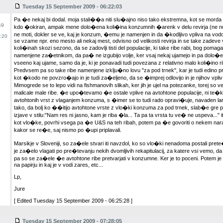
Tuesday 15 September 2009 - 06:22:03
Pa �e nekaj bi dodal. moja stali��a niti slu�ajno niso tako ekstremna, kot se mord
49
kdo �okiran, ampak mene dolo�ena koli�ina konzumnih �arenk v delu revirja (ne nujn
ne moti, dokler se ve, kaj je konzum, �emu je namenjen in da �kodljivo vpliva na vod
:20
se vzame npr. eno mesto ali nekaj mest, odvisno od velikosti revirja in se take zadeve 
koli�inah skozi sezono, da se zadovlji tisti del populacije, ki take ribe rabi, bog pomag
namenjene za�etnikom, da pa� ne izgubijo volje, ker vsaj nekaj ujamejo in pa dolo�eni p
vseeno kaj ujame, samo da je, ki je ponavadi tudi povezana z relativno malo koli�ino 
Predvsem pa so take ribe namenjene izklju�no lovu "za pod trnek", kar je tudi edino pr
kot �kodo ne povzro�ajo in je tudi za�eljeno, da se �imprej odlovijo in je njihov vpl
Mimogrede se to lepo vidi na fishmanovih slikah, ker jih je ujel na potezanke, torej so 
malicale male ribe. �e upo�tevamo �e ostale vplive na avtohtone populacije, ni te�ko 
avtohtonih vrst z vlaganjem konzuma, s �imer se to tudi rado opravi�uje, navaden larif
tako, da bolj ko ��itijo avtohtone vrste z vlo�ki konzuma za pod trnek, slab�e gre
izjave v stilu:"Nam res ni jasno, kam je riba �la... Ta pa ta vrsta tu ve� ne uspeva..." i
kot vlo�ke, povrhi vsega pa �e U&S na teh ribah, potem pa �e govoriti o nekem nara
kakor se re�e, saj nismo po �upi priplavali.
Marsikje v Sloveniji, so za�ele stvari iti navzdol, ko so vlo�ki nenadoma postali pre
je za�elo vlagati po pre�tevanju nekih dvomljivih rekapitulacij, za katere vsi vemo, da 
pa so se za�ele �e avtohtone ribe pretvarjati v konzumne. Ker je to poceni. Potem j
na papirju in kaj je v vodi zares, etc...
Lp,
Jure
[ Edited Tuesday 15 September 2009 - 06:25:28 ]
Tuesday 15 September 2009 - 07:28:05