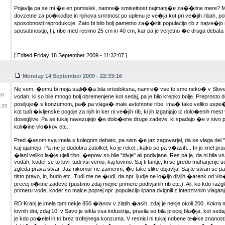
Pojavlja pa se mi �e en pomislek, namre� smiselnost najmanj�e za��itne mere? Ma
dovzetne za po�kodbe in njihova smrtnost po uplenu je ve�ja kot pri ve�jih ribah, po
sposobnosti reprodukcije. Zato bi bilo bolj pametno za��ititi populacijo rib z najve�jo
sposobnostjo, t.j. ribe med recimo 25 cm in 40 cm, kar pa je verjetno �e druga debata .
[ Edited Friday 18 September 2009 - 11:32:07 ]
Monday 14 September 2009 - 22:33:16
Ne vem, �emu bi moja stali��a bila ortodoksna, namre� vse to smo neko� v Slovenij
49
vodah, ki so bile mnogo bolj obremenjene kot sedaj, pa je bilo krepko bolje. Preprosto 
posiljuje� s konzumom, pa� pa vlaga� male avtohtone ribe, ima� tako veliko uspe�
:20
kot tudi �ivljenske pogoje za njih in ker ni ve�jih rib, ki jih izganjajo iz dolo�enih mest
dosegljive. Pa se tukaj navezujejo �e dolo�ene druge zadeve, ki spadajo �e v sivo 
koli�ine vlo�kov etc.
Pred �asom sva imela s kolegom debato, pa sem �e jaz zagovarjal, da se vlaga del
kaj ujamejo. Pa me je dodobra zatolkel, ko je rekel...kako so pa v�asih... In je imel p
�lani veliko la�je ujeli ribo, �eprav so bile "divje" ali podivjane. Res pa je, da ni bil
vodah, koder se to lovi, tudi vsi vemo, kaj lovimo. Saj ti fantje, ki se gredo muharjenje 
zgleda prava stvar. Jaz nikomur ne zamerim, �e take slike objavlja. Saj te stvari se
tisto pravo, in, hudo etc. Tudi me ne �udi, da npr. ljudje ne lo�ijo divjih �arenk od vl
precej o�itne zadeve (pustimo zdaj mejne primere podivjanih rib etc.). Ali, ko kdo ra
primeru vode, koder so malce poprej npr. populacijo lipana dvignili z intenzivnim vlagan
RD Kranj je imela tam nekje 850 �lanov v zlatih �asih, zdaj je nekje okoli 200, Kokra mi
lovnih dni, zdaj 10, v Savo je tekla vsa industrija, pravila so bila precej bla�ja, kot sedaj..
je kdo po�elel in to brez trofejnega konzuma. V resnici ni tukaj nobene te�ke znanost