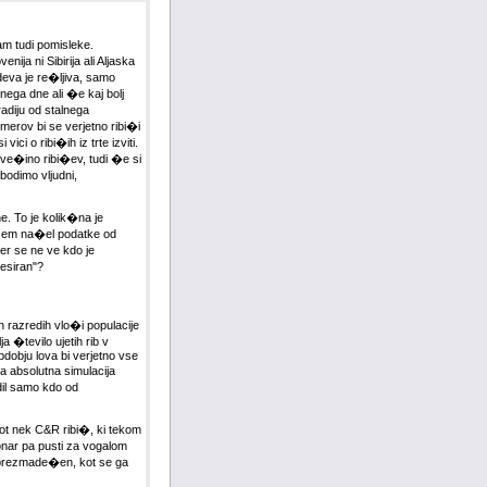
m tudi pomisleke.
ja ni Sibirija ali Aljaska
adeva je re�ljiva, samo
nega dne ali �e kaj bolj
diju od stalnega
imerov bi se verjetno ribi�i
ci o ribi�ih iz trte izviti.
 ve�ino ribi�ev, tudi �e si
 bodimo vljudni,
e. To je kolik�na je
 sem na�el podatke od
er se ne ve kdo je
resiran"?
ih razredih vlo�i populacije
a �tevilo ujetih rib v
dobju lova bi verjetno vse
la absolutna simulacija
dil samo kdo od
kot nek C&R ribi�, ki tekom
ionar pa pusti za vogalom
 brezmade�en, kot se ga