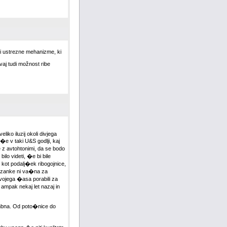
ti ustrezne mehanizme, ki
uvaj tudi možnost ribe
liko iluzij okoli divjega
�e v taki U&S godlji, kaj
z avtohtonimi, da se bodo
bilo videti, �e bi bile
 kot podalj�ek ribogojnice,
tezanke ni va�na za
vojega �asa porabili za
 ampak nekaj let nazaj in
embna. Od poto�nice do