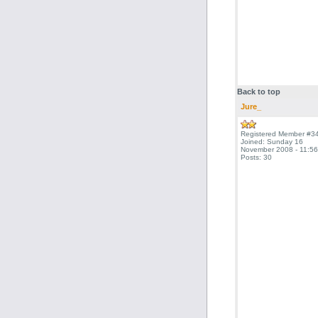
Back to top
Jure_
Registered Member #3
Joined: Sunday 16
November 2008 - 11:56
Posts: 30