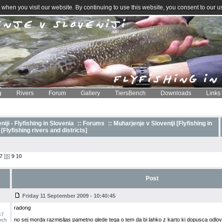
when you visit our website. By continuing to use this website, you consent to our u
g
Rivers
Forum
Gallery
TiersBench
Downloads
Links
iji - Flyfishing in Slovenia
::
Forums
:: Muharjenje v Sloveniji [Flyfishing in
 [Flyfishing rivers and districts]
7
[
8
]
9
10
Post
Friday 11 September 2009 - 10:40:45
radong
47
no sej morda razmisljas pametno glede tega o tem da bi lahko z karto ki dopusca odlov 
rch