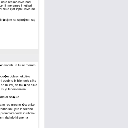
r nato recimo lovis nad
r jih ne smes imeti pri
 reke kjer lepo ulovis se
plo�ujem na splo�no, saj
�ih vodah. In tu se moram
 mogo�e dobro nekoliko
 osebno bi bile tvoje slike
se mi zdi, da tak�ne slike
 mi je fenomenalna.
o�ne ali so�ke.
 pa te res grozne �arenke.
edno so ujete in slikane
 promovira vode in ribolov
pam, da kdo ki snema