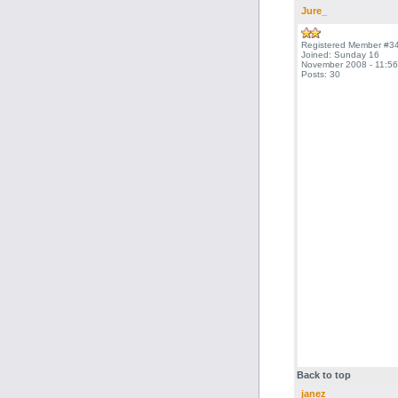
Jure_
Registered Member #3
Joined: Sunday 16
November 2008 - 11:56
Posts: 30
Back to top
janez