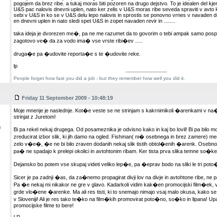
pogojem da brez ribe. a tukaj moras biti pozoren na drugo dejstvo. To je idealen del kje
U&S pac nalovis dnevni uplen, nato ker zelis v U&S moras ribe seveda spraviti v avto ke
sebi v U&S in ko se v U&S delu lepo nalovis in sprostis se ponovno vrnes v navaden del
en dnevni uplen in nato sledi spet U&S in zopet navaden revir in ........
taka ideja je dvorezen me�, pa ne me razumet da to govorim o tebi ampak samo pos
zagotovo ve� da za vodo ima� vse vrste ribi�ev .....
druga�e pa �udovite reporta�e s te �udovite reke.
lp
People forget how fast you did a job - but they remember how well you did it.
Friday 11 September 2009 - 10:48:19
Moje mnenje je naslednje. Kot�e veste se ne strinjam s kakrnimikoli �arenkami v na
strinjat z Juretom!
0
Bi pa rekel nekaj drugega. Od posameznika je odvisno kako in kaj bo lovil! Bi pa bilo
zreducirat izbor slik, ki jih damo na ogled. Fishman( ni� osebnega in brez zamere) meni
zelo v�e�, �e ne bi bilo zraven dodanih nekaj slik tistih obtol�enih �arenk. Osebno 
pa� ne spadajo k prelepi okolici in avtohtonim ribam. Ker tista prva slika temne so�ke
Dejansko bo potem vse skupaj videti veliko lep�e, pa �eprav bodo na sliki le tri pot
Sicer je pa zadnji �as, da za�nemo propagirat divji lov na divje in avtohtone ribe, ne
Pa �e nekaj mi nikakor ne gre v glavo. Kadarkoli vidim kak�en promocijski film�ek, v
grde vlo�ene �arenke. Ma ali res tisti, ki to snemajo nimajo vsaj malo okusa, kako se
v Sloveniji! Ali je res tako te�ko na film�kih promovirat poto�no, so�ko in lipana! U
promocijske filme to bere!