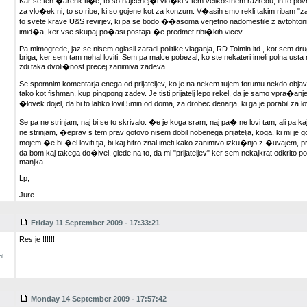
Kar se teh �arenk ti�e, to so najcenej�i vlo�ki v tem velikostnem razredu, in to povr
za vlo�ek ni, to so ribe, ki so gojene kot za konzum. V�asih smo rekli takim ribam "z
to svete krave U&S revirjev, ki pa se bodo ��asoma verjetno nadomestile z avtohtoni
imid�a, ker vse skupaj po�asi postaja �e predmet ribi�kih vicev.
Pa mimogrede, jaz se nisem oglasil zaradi politike vlaganja, RD Tolmin itd., kot sem dr
briga, ker sem tam nehal loviti. Sem pa malce pobezal, ko ste nekateri imeli polna usta
zdi taka dvoli�nost precej zanimiva zadeva.
Se spomnim komentarja enega od prijateljev, ko je na nekem tujem forumu nekdo objavil 
tako kot fishman, kup pingpong zadev. Je tisti prijatelj lepo rekel, da je samo vpra�anje
�lovek dojel, da bi to lahko lovil 5min od doma, za drobec denarja, ki ga je porabil za lo
Se pa ne strinjam, naj bi se to skrivalo. �e je koga sram, naj pa� ne lovi tam, ali pa ka
ne strinjam, �eprav s tem prav gotovo nisem dobil nobenega prijatelja, koga, ki mi je 
mojem �e bi �el loviti tja, bi kaj hitro znal imeti kako zanimivo izku�njo z �uvaje
da bom kaj takega do�ivel, glede na to, da mi "prijateljev" ker sem nekajkrat odkrito p
manjka.
Lp,
Jure
Friday 11 September 2009 - 17:33:21
Res je !!!!!!
l
Monday 14 September 2009 - 17:57:42