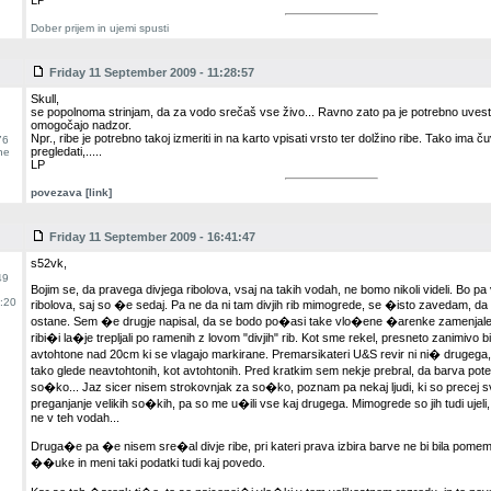
LP
Dober prijem in ujemi spusti
Friday 11 September 2009 - 11:28:57
Skull,
se popolnoma strinjam, da za vodo srečaš vse živo... Ravno zato pa je potrebno uves
omogočajo nadzor.
Npr., ribe je potrebno takoj izmeriti in na karto vpisati vrsto ter dolžino ribe. Tako ima č
76
pregledati,.....
ne
LP
povezava [link]
Friday 11 September 2009 - 16:41:47
s52vk,
49
Bojim se, da pravega divjega ribolova, vsaj na takih vodah, ne bomo nikoli videli. Bo pa ve
:20
ribolova, saj so �e sedaj. Pa ne da ni tam divjih rib mimogrede, se �isto zavedam, da 
ostane. Sem �e drugje napisal, da se bodo po�asi take vlo�ene �arenke zamenjale 
ribi�i la�je trepljali po ramenih z lovom "divjih" rib. Kot sme rekel, presneto zanimivo bi 
avtohtone nad 20cm ki se vlagajo markirane. Premarsikateri U&S revir ni ni� drugega,
tako glede neavtohtonih, kot avtohtonih. Pred kratkim sem nekje prebral, da barva po
so�ko... Jaz sicer nisem strokovnjak za so�ko, poznam pa nekaj ljudi, ki so precej s
preganjanje velikih so�kih, pa so me u�ili vse kaj drugega. Mimogrede so jih tudi ujeli,
ne v teh vodah...
Druga�e pa �e nisem sre�al divje ribe, pri kateri prava izbira barve ne bi bila pom
��uke in meni taki podatki tudi kaj povedo.