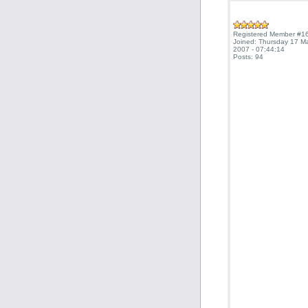
Registered Member #1
Joined: Thursday 17 M
2007 - 07:44:14
Posts: 94