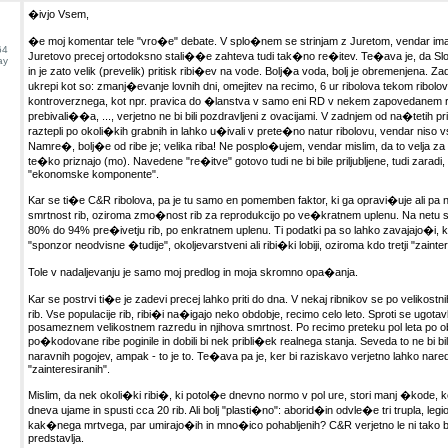
�ivjo Vsem,
�e moj komentar tele "vro�e" debate. V splo�nem se strinjam z Juretom, vendar ima
64
Juretovo precej ortodoksno stali��e zahteva tudi tak�no re�itev. Te�ava je, da Sloveni
ay
in je zato velik (prevelik) pritisk ribi�ev na vode. Bolj�a voda, bolj je obremenjena. Z
ukrepi kot so: zmanj�evanje lovnih dni, omejitev na recimo, 6 ur ribolova tekom ribolov
kontroverznega, kot npr. pravica do �lanstva v samo eni RD v nekem zapovedanem ra
prebivali��a, ..., verjetno ne bi bili pozdravljeni z ovacijami. V zadnjem od na�tetih pr
raztepli po okoli�kih grabnih in lahko u�ivali v prete�no natur ribolovu, vendar niso vsi vi
Namre�, bolj�e od ribe je; velika riba! Ne posplo�ujem, vendar mislim, da to velja za
te�ko priznajo (mo). Navedene "re�itve" gotovo tudi ne bi bile priljubljene, tudi zaradi,
"ekonomske komponente".
Kar se ti�e C&R ribolova, pa je tu samo en pomemben faktor, ki ga opravi�uje ali pa n
smrtnost rib, oziroma zmo�nost rib za reprodukcijo po ve�kratnem uplenu. Na netu
80% do 94% pre�ivetju rib, po enkratnem uplenu. Ti podatki pa so lahko zavajajo�i, k
"sponzor neodvisne �tudije", okoljevarstveni ali ribi�ki lobiji, oziroma kdo tretji "zainte
Tole v nadaljevanju je samo moj predlog in moja skromno opa�anja.
Kar se postrvi ti�e je zadevi precej lahko priti do dna. V nekaj ribnikov se po velikostn
rib. Vse populacije rib, ribi�i na�igajo neko obdobje, recimo celo leto. Sproti se ugotavlj
posameznem velikostnem razredu in njihova smrtnost. Po recimo preteku pol leta po ob
po�kodovane ribe poginile in dobili bi nek pribli�ek realnega stanja. Seveda to ne bi bi
naravnih pogojev, ampak - to je to. Te�ava pa je, ker bi raziskavo verjetno lahko nare
"zainteresiranih".
Mislim, da nek okoli�ki ribi�, ki potol�e dnevno normo v pol ure, stori manj �kode, 
dneva ujame in spusti cca 20 rib. Ali bolj "plasti�no": aborid�in odvle�e tri trupla, leg
kak�nega mrtvega, par umirajo�ih in mno�ico pohabljenih? C&R verjetno le ni tako
predstavlja.