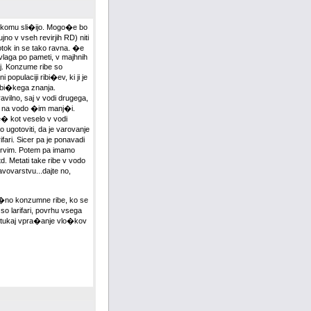
a komu sli�ijo. Mogo�e bo
o v vseh revirjih RD) niti
otok in se tako ravna. �e
vlaga po pameti, v majhnih
aj. Konzume ribe so
opulaciji ribi�ev, ki ji je
ribi�kega znanja.
avilno, saj v vodi drugega,
iv na vodo �im manj�i.
ve� kot veselo v vodi
ugotoviti, da je varovanje
ari. Sicer pa je ponavadi
 prvim. Potem pa imamo
td. Metati take ribe v vodo
vovarstvu...dajte no,
te�no konzumne ribe, ko se
so larifari, povrhu vsega
e tukaj vpra�anje vlo�kov