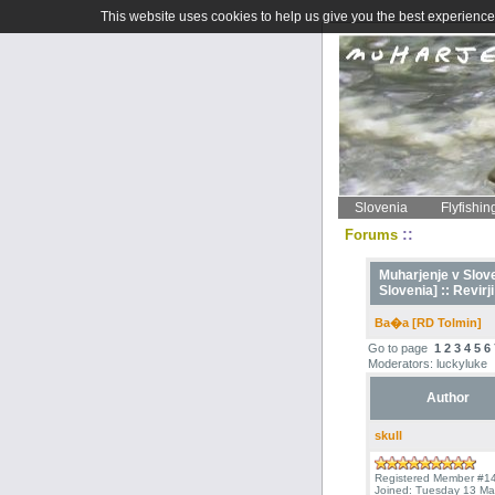
This website uses cookies to help us give you the best experience 
Slovenia
Flyfishin
::
Forums
Muharjenje v Sloven
Slovenia] ::
Revirji
Ba�a [RD Tolmin]
Go to page
1
2
3
4
5
6
Moderators: luckyluke
Author
skull
Registered Member #1
Joined: Tuesday 13 Ma