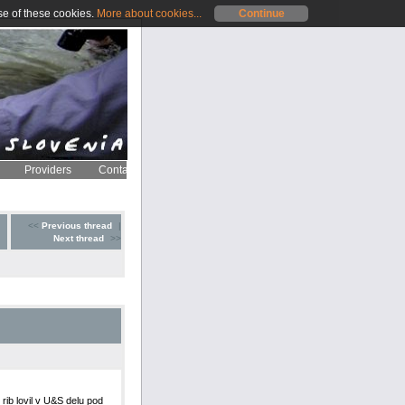
se of these cookies.
More about cookies...
Continue
Providers
Contact
<<
Previous thread
|
Next thread
>>
rib lovil v U&S delu pod