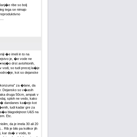
nj�e ribe so bolj
leg tega se nimajo
 reproduktivno
...
i �e imeli in to na
dejstvo je, �e vode ne
nej�o drst avtohtonih,
 v vodi, so tudi precej la�je
podro�je, kot so dejanske
 "konzuma" za �lane, da
rav. Dejansko so v�asih
a vsaka druga 50cm, ampak v
sedaj, sploh ne vedo, kako
 pa� dandanes ka�ejo kot
o�enih, tudi kadar gre za
zgla�a blagodejnost U&S na
jem. Etc.
slim, da je imela 30 ali 20
. Rib je bilo pa kolikor jih
i, kar da� v vodo, to