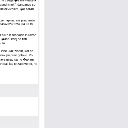
hu vsega �e niti kvaliteta
a pod trnek", dandanes so
mi ekvivalent, �e zaradi
ugje napisal, me prav malo
 naravovarstva, pa se mi
slike iz teh voda in ravno
 �asa, kdaj bo tisti
v tu.
j zine. Jaz zinem, ker se
gorak pa prav gotovo. Po
m, pravzaprav samo �akam,
ovedal, kaj te zadeve so, ne