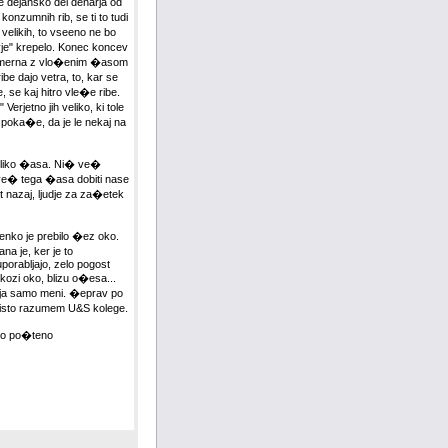
dejansko del denarja od
onzumnih rib, se ti to tudi
i velikih, to vseeno ne bo
je" krepelo. Konec koncev
orazmerna z vlo�enim �asom
ibe dajo vetra, to, kar se
, se kaj hitro vle�e ribe.
erjetno jih veliko, ki tole
, poka�e, da je le nekaj na
n toliko �asa. Ni� ve�
mve� tega �asa dobiti nase
t nazaj, ljudje za za�etek
enko je prebilo �ez oko.
a je, ker je to
porabljajo, zelo pogost
skozi oko, blizu o�esa...
ogaja samo meni. �eprav po
�isto razumem U&S kolege.
�ko po�teno