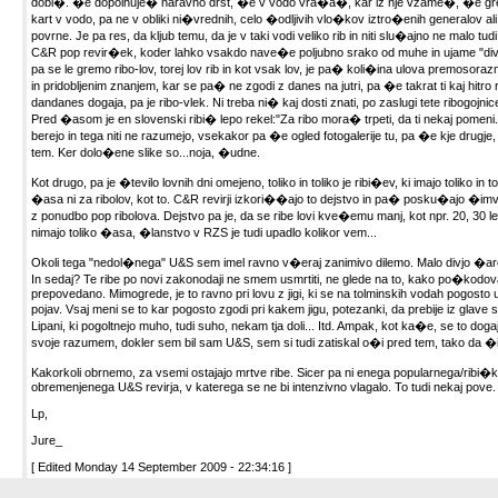
dobi�. �e dopolnuje� naravno drst, �e v vodo vra�a�, kar iz nje vzame�, �e gre 
kart v vodo, pa ne v obliki ni�vrednih, celo �odljivih vlo�kov iztro�enih generalov ali k
povrne. Je pa res, da kljub temu, da je v taki vodi veliko rib in niti slu�ajno ne malo tud
C&R pop revir�ek, koder lahko vsakdo nave�e poljubno srako od muhe in ujame "div
pa se le gremo ribo-lov, torej lov rib in kot vsak lov, je pa� koli�ina ulova premos
in pridobljenim znanjem, kar se pa� ne zgodi z danes na jutri, pa �e takrat ti kaj hitro r
dandanes dogaja, pa je ribo-vlek. Ni treba ni� kaj dosti znati, po zaslugi tete ribogojnice
Pred �asom je en slovenski ribi� lepo rekel:"Za ribo mora� trpeti, da ti nekaj pomeni." V
berejo in tega niti ne razumejo, vsekakor pa �e ogled fotogalerije tu, pa �e kje drugje
tem. Ker dolo�ene slike so...noja, �udne.
Kot drugo, pa je �tevilo lovnih dni omejeno, toliko in toliko je ribi�ev, ki imajo toliko i
�asa ni za ribolov, kot to. C&R revirji izkori��ajo to dejstvo in pa� posku�ajo �i
z ponudbo pop ribolova. Dejstvo pa je, da se ribe lovi kve�emu manj, kot npr. 20, 30 le
nimajo toliko �asa, �lanstvo v RZS je tudi upadlo kolikor vem...
Okoli tega "nedol�nega" U&S sem imel ravno v�eraj zanimivo dilemo. Malo divjo �ar
In sedaj? Te ribe po novi zakonodaji ne smem usmrtiti, ne glede na to, kako po�kodovan
prepovedano. Mimogrede, je to ravno pri lovu z jigi, ki se na tolminskih vodah pogosto u
pojav. Vsaj meni se to kar pogosto zgodi pri kakem jigu, potezanki, da prebije iz glave 
Lipani, ki pogoltnejo muho, tudi suho, nekam tja doli... Itd. Ampak, kot ka�e, se to d
svoje razumem, dokler sem bil sam U&S, sem si tudi zatiskal o�i pred tem, tako da 
Kakorkoli obrnemo, za vsemi ostajajo mrtve ribe. Sicer pa ni enega popularnega/ribi
obremenjenega U&S revirja, v katerega se ne bi intenzivno vlagalo. To tudi nekaj pove.
Lp,
Jure_
[ Edited Monday 14 September 2009 - 22:34:16 ]